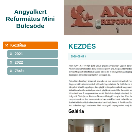
Angyalkert
Református Mini
Bölcsöde
KEZDÉS
Kezdőlap
2021
2026-08-07 /
2022
Zárás
Galéria