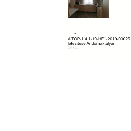
-
A TOP-1.4.1-19-HE1-2019-00025 p
létesítése Andornaktályán.
14 kép
Copyright © 2009 Tiszáninneni Református Egy