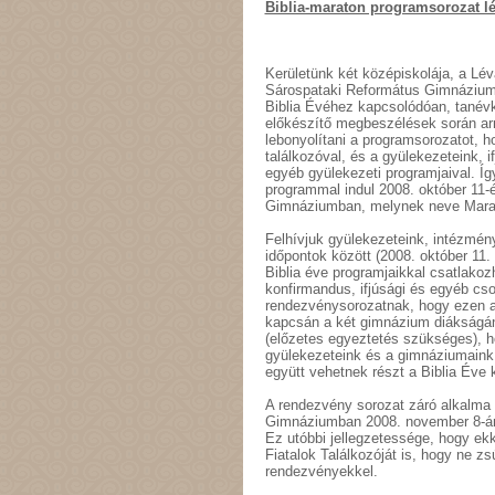
Biblia-maraton programsorozat lé
Kerületünk két középiskolája, a L
Sárospataki Református Gimnázium
Biblia Évéhez kapcsolódóan, tanévk
előkészítő megbeszélések során arr
lebonyolítani a programsorozatot, h
találkozóval, és a gyülekezeteink, 
egyéb gyülekezeti programjaival. Í
programmal indul 2008. október 11
Gimnáziumban, melynek neve Mar
Felhívjuk gyülekezeteink, intézmény
időpontok között (2008. október 11.
Biblia éve programjaikkal csatlako
konfirmandus, ifjúsági és egyéb cs
rendezvénysorozatnak, hogy ezen al
kapcsán a két gimnázium diákságána
(előzetes egyeztetés szükséges), h
gyülekezeteink és a gimnáziumain
együtt vehetnek részt a Biblia Éve
A rendezvény sorozat záró alkalma
Gimnáziumban 2008. november 8-án
Ez utóbbi jellegzetessége, hogy ekk
Fiatalok Találkozóját is, hogy ne zsúf
rendezvényekkel.