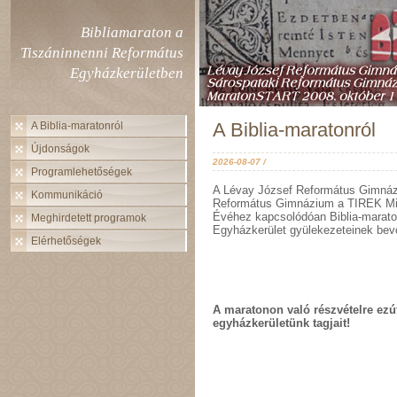
Bibliamaraton a
Tiszáninnenni Református
Egyházkerületben
A Biblia-maratonról
A Biblia-maratonról
Újdonságok
2026-08-07 /
Programlehetőségek
A Lévay József Református Gimnázi
Kommunikáció
Református Gimnázium a TIREK Miss
Évéhez kapcsolódóan Biblia-marato
Meghirdetett programok
Egyházkerület gyülekezeteinek bev
Elérhetőségek
A maratonon való részvételre ezút
egyházkerületünk tagjait!