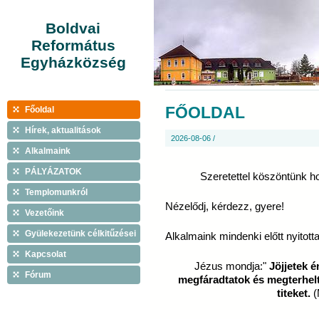
Boldvai
Református
Egyházközség
FŐOLDAL
Főoldal
Hírek, aktualitások
2026-08-06 /
Alkalmaink
PÁLYÁZATOK
Szeretettel köszöntünk h
Templomunkról
Nézelődj, kérdezz, gyere!
Vezetőink
Gyülekezetünk célkitűzései
Alkalmaink mindenki előtt nyitott
Kapcsolat
Jézus mondja:"
Jöjjetek 
Fórum
megfáradtatok és megterhelt
titeket.
(