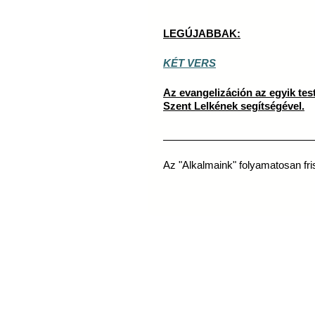
LEGÚJABBAK:
KÉT VERS
Az evangelizáción az egyik testv
Szent Lelkének segítségével.
___________________________
Az "Alkalmaink" folyamatosan fri
Látogatók ma: 7, összesen: 31346 |
Copyright © 2009 Tiszáninne