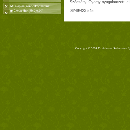
Szécsényi György nyugalmazott lelk
Mi alapján gondolkodhatunk
gyülekzetünk jövőjéről?
06/49/423-545
Copyright © 2009 Tiszáninneni Református Egy