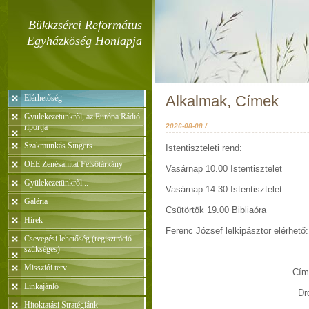
Bükkzsérci Református
Egyházköség Honlapja
Alkalmak, Címek
Elérhetőség
Gyülekezetünkről, az Európa Rádió
riportja
2026-08-08 /
Szakmunkás Singers
Istentiszteleti rend:
OEE Zenésáhitat Felsőtárkány
Vasárnap 10.00 Istentisztelet
Gyülekezetünkről...
Vasárnap 14.30 Istentisztelet
Galéria
Csütörtök 19.00 Bibliaóra
Hírek
Ferenc József lelkipásztor elérhet
Csevegési lehetőség (regisztráció
szükséges)
06/49/4
Missziói terv
Cím: 3414 Bükkzsér
Linkajánló
Drótpost
Hitoktatási Stratégiánk