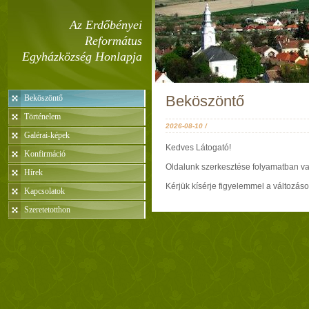
Az Erdőbényei
Református
Egyházközség Honlapja
Beköszöntő
Beköszöntő
Történelem
2026-08-10 /
Galérai-képek
Kedves Látogató!
Konfirmáció
Oldalunk szerkesztése folyamatban va
Hírek
Kérjük kísérje figyelemmel a változáso
Kapcsolatok
Szeretetotthon