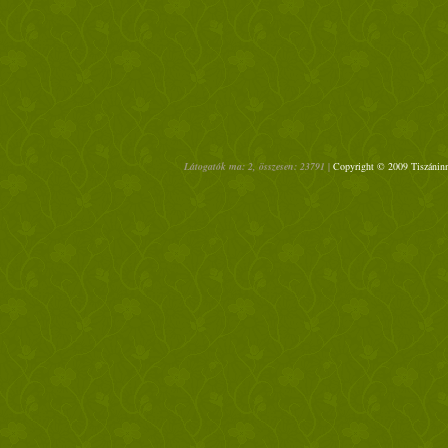
Látogatók ma: 2, összesen: 23791 |
Copyright © 2009 Tiszáninn