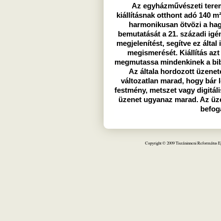
Az egyházművészeti teremb
kiállításnak otthont adó 140 m²
harmonikusan ötvözi a hag
bemutatását a 21. századi igén
megjelenítést, segítve ez álta
megismerését. Kiállítás azt 
megmutassa mindenkinek a bibli
Az általa hordozott üzenet
változatlan marad, hogy bár 
festmény, metszet vagy digitál
üzenet ugyanaz marad. Az üze
befoga
Copyright © 2009 Tiszáninneni Református Egy