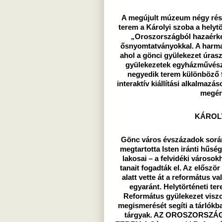
A megújult múzeum négy részl
terem a Károlyi szoba a helytö
„Oroszországból hazaérke
ősnyomtatványokkal. A harma
ahol a gönci gyülekezet úraszt
gyülekezetek egyházművészeti
negyedik terem különböző fo
interaktív kiállítási alkalmazáso
megér
KÁROL
Gönc város évszázadok során 
megtartotta Isten iránti hűség
lakosai – a felvidéki városo
tanait fogadták el. Az előszö
alatt vette át a református va
egyaránt. Helytörténeti te
Református gyülekezet viszo
megismerését segíti a tárlók
tárgyak. AZ OROSZORSZ