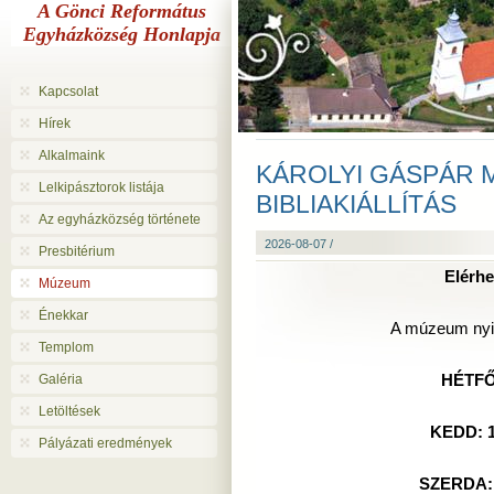
A Gönci Református
Egyházközség Honlapja
Kapcsolat
Hírek
Alkalmaink
KÁROLYI GÁSPÁR 
Lelkipásztorok listája
BIBLIAKIÁLLÍTÁS
Az egyházközség története
2026-08-07 /
Presbitérium
Elérhe
Múzeum
Énekkar
A múzeum nyit
Templom
Galéria
HÉTFŐ
Letöltések
KEDD: 1
Pályázati eredmények
SZERDA: 