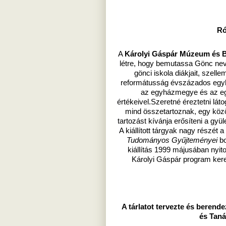
Ró
A
Károlyi Gáspár Múzeum és Bib
létre, hogy bemutassa Gönc neve
gönci iskola diákjait, szelle
reformátusság évszázados egyh
az egyházmegye és az eg
értékeivel.Szeretné éreztetni lá
mind összetartoznak, egy köz
tartozást kívánja erősíteni a gyü
A kiállított tárgyak nagy részét a
Tudományos Gyűjteményei
b
kiállítás 1999 májusában nyit
Károlyi Gáspár program ker
A tárlatot tervezte és berend
és Taná