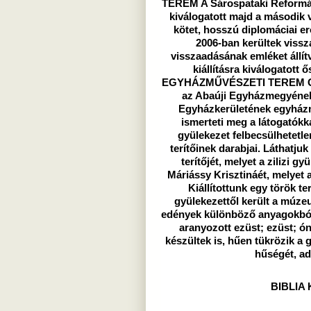
TEREM A Sárospataki Reformá
kiválogatott majd a második 
kötet, hosszú diplomáciai e
2006-ban kerültek vissz
visszaadásának emléket állít
kiállításra kiválogatott
EGYHÁZMŰVÉSZETI TEREM Gön
az Abaúji Egyházmegyének
Egyházkerületének egyházmű
ismerteti meg a látogatókk
gyülekezet felbecsülhetetle
terítőinek darabjai. Láthatju
terítőjét, melyet a zilizi 
Máriássy Krisztináét, melyet 
Kiállítottunk egy török t
gyülekezettől került a múze
edények különböző anyagokból 
aranyozott ezüst; ezüst; ó
készültek is, hűen tükrözik a 
hűségét, ad
BIBLIA 