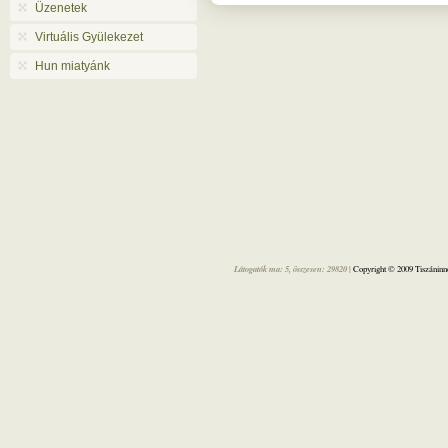
Üzenetek
Virtuális Gyülekezet
Hun miatyánk
Látogatók ma: 5, összesen: 29820 |
Copyright © 2009 Tiszáninne