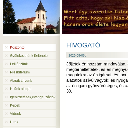
HÍVOGATÓ
Köszöntő
Gyülekezetünk története
2026-08-08 /
Jőjjetek én hozzám mindnyájan, 
Lelkészünk
megterheltettetek, és én megnyug
Presbitérium
magatokra az én igámat, és tanul
alázatos szívű vagyok: és nyugalm
Alapítványunk
az én igám gyönyörűséges, és a
Hitünk alapjai
30.
Igehirdetések,evangelizációk
Képek
Videók
Hirek