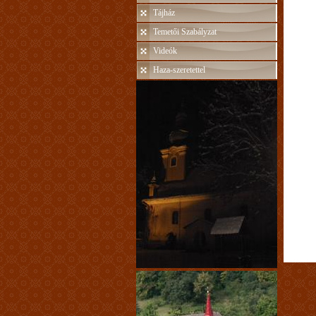
Tájház
Temetői Szabályzat
Videók
Haza-szeretettel