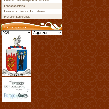
Lelkészi Csendesnap - Borsod-Gömör
Lelkészszentelés
Hálaadó Istentisztelet Hernádkakon
Presbiteri Konferencia
Eseménynaptár