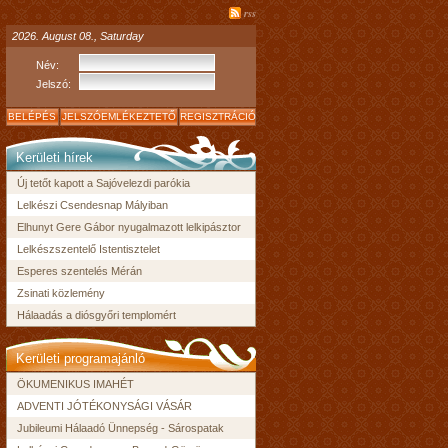
rss
2026. August 08., Saturday
Név:
Jelszó:
BELÉPÉS
JELSZÓEMLÉKEZTETŐ
REGISZTRÁCIÓ
Kerületi hírek
Új tetőt kapott a Sajóvelezdi parókia
Lelkészi Csendesnap Mályiban
Elhunyt Gere Gábor nyugalmazott lelkipásztor
Lelkészszentelő Istentisztelet
Esperes szentelés Mérán
Zsinati közlemény
Hálaadás a diósgyőri templomért
Kerületi programajánló
ÖKUMENIKUS IMAHÉT
ADVENTI JÓTÉKONYSÁGI VÁSÁR
Jubileumi Hálaadó Ünnepség - Sárospatak