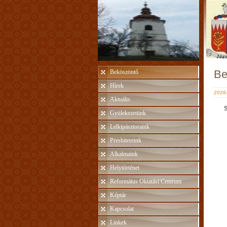
Be
Beköszöntő
Hírek
2026-
Aktuális
Gyülekezetünk
Lelkipásztoraink
Presbitereink
Alkalmaink
Helytörténet
Református Oktatási Centrum
Képtár
Kapcsolat
Linkek