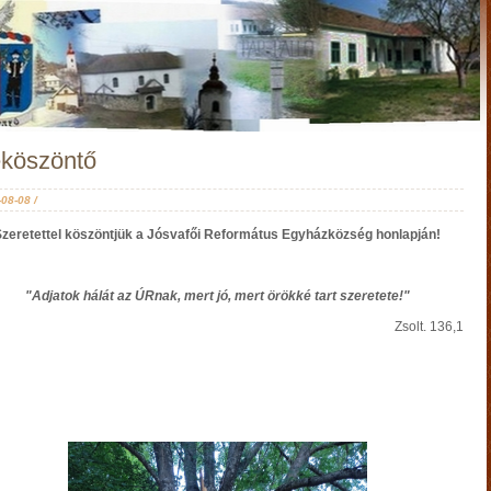
köszöntő
08-08 /
Szeretettel köszöntjük a Jósvafői Református Egyházközség honlapjá
n!
"Adjatok hálát az ÚRnak, mert jó, mert örökké tart szeretete!"
Zsolt. 136,1