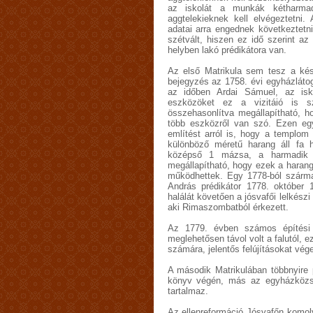
az iskolát a munkák kétharmad
aggtelekieknek kell elvégeztetni.
adatai arra engednek következtet
szétvált, hiszen ez idő szerint az
helyben lakó prédikátora van.
Az első Matrikula sem tesz a késő
bejegyzés az 1758. évi egyházláto
az időben Ardai Sámuel, az isk
eszközöket ez a vizitáió is s
összehasonlítva megállapítható, 
több eszközről van szó. Ezen eg
említést arról is, hogy a templom 
különböző méretű harang áll fa 
középső 1 mázsa, a harmadik 
megállapítható, hogy ezek a harang
működhettek. Egy 1778-ból származ
András prédikátor 1778. október 1
halálát követően a jósvafői lelkészi 
aki Rimaszombatból érkezett.
Az 1779. évben számos építési
meglehetősen távol volt a falutól, e
számára, jelentős felújításokat vég
A második Matrikulában többnyire 
könyv végén, más az egyházközsé
tartalmaz.
Az ellenreformáció Jósvafőn komoly