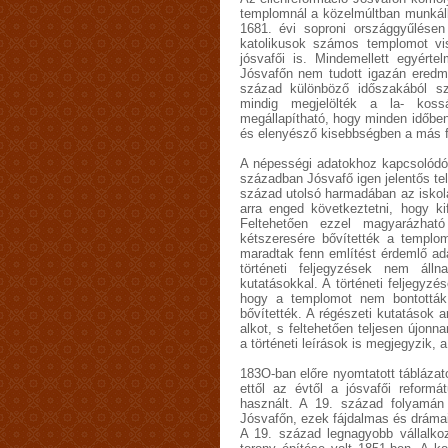
templomnál a közelmúltban munkálko
1681. évi soproni országgyűlésen
katolikusok számos templomot vis
jósvafői is. Mindemellett egyérte
Jósvafőn nem tudott igazán eredmé
század különböző időszakából s
mindig megjelölték a la- kossá
megállapítható, hogy minden időbe
és elenyésző kisebbségben a más f
A népességi adatokhoz kapcsolódóa
században Jósvafő igen jelentős tele
század utolsó harmadában az iskolá
arra enged következtetni, hogy k
Feltehetően ezzel magyarázha
kétszeresére bővítették a templo
maradtak fenn említést érdemlő ad
történeti feljegyzések nem áll
kutatásokkal. A történeti feljegyz
hogy a templomot nem bontottá
bővítették. A régészeti kutatások 
alkot, s feltehetően teljesen újon
a történeti leírások is megjegyzik,
183O-ban előre nyomtatott táblázat
ettől az évtől a jósvafői reform
használt. A 19. század folyamán 
Jósvafőn, ezek fájdalmas és drámai
A 19. század legnagyobb vállalko