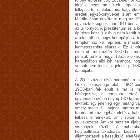
torony építése volt 1851-ben. A k
idején megsemmisültek, így eb
lelkipásztor emlékirataira hagyatk
eredeti jegyzőkönyveket, s ami e
Matrikulában örökítette meg az 19
egyházközségnek már 1841-ben ann
az új tornyot. A presbitérium és a k
építésre közel tíz évig nem került 
a tekintetben, hogy hol épüljön a 
templomhoz kell építeni, a mási
legmesszebbre ellátszik. Ez a ké
éven át, míg aztán 185O-ben megk
pénzük tönkre megy. 1851-re elkés
haranglábon álló két harangot, ho
sorsuk nem tudjuk, a jelenlegit 188
darabjaiból.
A 2O. század első harmadát a na
Géza lelkészsége alatt. 19O4-be
19O8-ban fel- épült a ma is me
bádogozták, a templom tetejét t
ugyanezen évben egy új 18O kg-os h
elvittek, így jelenleg egy harang va
amely ma is áll, sajnos tanítás m
trauma érte az egyház életét a hábor
lelkész elmenekült, amit sokan
gyülekezetet. Amikor hazatért újab
viszonyok között. A háborúba
helyreállítása akadozva, lassan 
államosítások a beszűkülő lehetősé