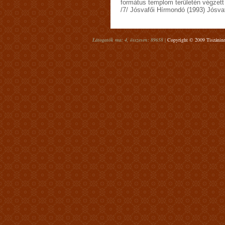
formátus templom területén végzett
/7/ Jósvafői Hírmondó (1993) Jósvaf
Látogatók ma: 4, összesen: 89658 |
Copyright © 2009 Tiszáninn