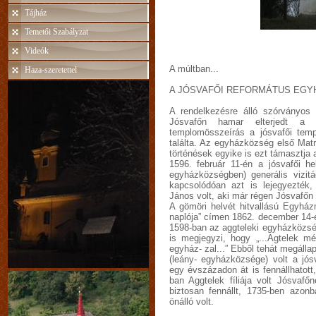
Tájház
Temetői Szabályzat
Videók
A múltban...
Haza-szeretettel
A JÓSVAFŐI REFORMÁTUS EGY
A rendelkezésre álló szórványos 
Jósvafőn hamar elterjedt a 
templomösszeírás a jósvafői temp
találta. Az egyházközség első Mat
történések egyike is ezt támasztja a
1596. február 11-én a jósvafői he
egyházközségben) generális vizitá
kapcsolódóan azt is lejegyezték,
János volt, aki már régen Jósvafőn 
A gömöri helvét hitvallású Egyhá
naplója” címen 1862. december 14-é
1598-ban az aggteleki egyházközség
is megjegyzi, hogy „...Agtelek m
egyház- zal...” Ebből tehát megállap
(leány- egyházközsége) volt a jó
egy évszázadon át is fennállhatott
ban Aggtelek fíliája volt Jósvaf
biztosan fennállt, 1735-ben azon
önálló volt.