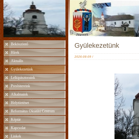
Gyülekezetünk
Beköszöntő
Hírek
2026-08-09 /
Aktuális
Gyülekezetünk
Lelkipásztoraink
Presbitereink
Alkalmaink
Helytörténet
Református Oktatási Centrum
Képtár
Kapcsolat
Linkek