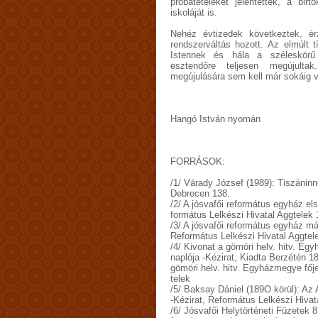
próbatételeket jelentettek, a bi
iskoláját is.
Nehéz évtizedek következtek, ér
rendszerváltás hozott. Az elmúlt 
Istennek és hála a széleskör
esztendőre teljesen megújult
megújulására sem kell már sokáig v
Hangó István nyomán
FORRÁSOK:
/1/ Várady József (1989): Tiszánin
Debrecen 138.
/2/ A jósvafői református egyház el
formátus Lelkészi Hivatal Aggtelek 
/3/ A jósvafői református egyház m
Református Lelkészi Hivatal Aggtel
/4/ Kivonat a gömöri helv. hitv. E
naplója -Kézirat, Kiadta Berzétén 
gömöri helv. hitv. Egyházmegye főj
telek
/5/ Baksay Dániel (189O körül): Az A
-Kézirat, Református Lelkészi Hivat
/6/ Jósvafői Helytörténeti Füzetek 8