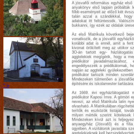
A jósvafői református egyház első 
anyakönyv első lapjain próbálták 
főbb eseményeit az előző két évszá
talán azzal a szándékkal, hogy a
adatokat itt feltüntessék. Valósz
bukkanni, így ezek az oldalak üres
Az első Matrikula következő beje
vonatkozik, de a jósvafői egyházk
korábbi adat is ennél, amit a fen
kivonat örökített meg az utókor s
3O-án tartott egy- házlátogatá
aggtelekiek megígérik, hogy a me
prédikátor javadalmazásához,
engedélyezzék a prédikátornak, h
napján az aggteleki gyülekezetben
prédikátor tartozik minden szerdá
Mindezeken túlmenően a jósvafőie
építésére és iskolamester tartására
" >
Az 1669. évi egyházlátogatást m
prédikátor Kaposi Imre. A gömöri 
nevezi, az első Matrikula latin n
olvasható. A Matrikulában rögzítetté
terítők és eszközök listáját, tov
milyen mérték szerint kötelesek 
Mindezeken kívül azt is feljegy
anyaegyház (Jósvafő) és a fília 
ügyében. A vizitátorok javaslata sze
aggtelekieknek kell bezsindelyeztet