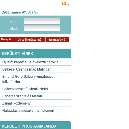
rss
2026. August 07., Friday
Név:
Jelszó:
Belépés
Jelszóemlékeztető
Regisztráció
KERÜLETI HÍREK
Új tetőt kapott a Sajóvelezdi parókia
Lelkészi Csendesnap Mályiban
Elhunyt Gere Gábor nyugalmazott
lelkipásztor
Lelkészszentelő Istentisztelet
Esperes szentelés Mérán
Zsinati közlemény
Hálaadás a diósgyőri templomért
KERÜLETI PROGRAMAJÁNLÓ