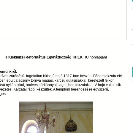
a
Kiskinizsi Református Egyházközség
TIREK.HU honlapján!
omunkról:
öríves záródású, tagolatlan külsejű hajó 1817-ban készült. Főhomlokzata elé
en épült alacsony tornya magas, karcsú gúlasisakkal, keretezett félkör
sú nyílásokkal, óraíves párkánnyal, tagolt homlokzatokkal. A hajó vakolt sík
ezetes. Karzatai fából készültek. A templom berendezése egyszerű,
ges.