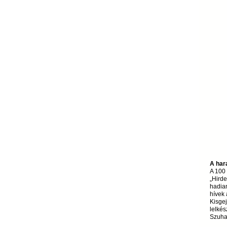
A har
A 100 
„Hirde
hadian
hívek 
Kisgej
lelkés
Szuhai