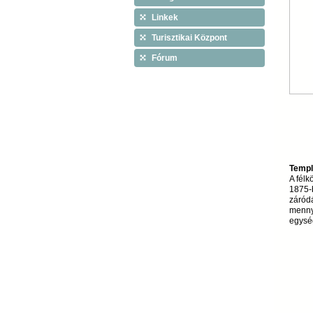
Linkek
Turisztikai Központ
Fórum
Templ
A félk
1875-b
záródá
menny
egysé