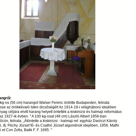
angról:
kg-os (56 cm) harangot Walser Ferenc öntötte Budapesten, felirata:
sse az örökkévaló Isten dicsőségét! Az 1914-18-i világháború idejében
yag céljára elvitt harang helyett öntették a kiskinizsi és halmaji református
az 1927-ik évben. " A 100 kg-osat (48 cm) László Albert 1856-ban
őcön, felirata: „Átöntette a kiskinizsi - halmaji ref. egyház Daróczi Károly
z, ifj. Péchy József fő- és Csathó József algondnok idejében, 1856. Mathi
 et Con Zofia, Batik F. F. 1695. "