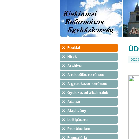
ÜD
Főoldal
Hírek
2026-0
Archívum
A település története
A gyülekezet története
Gyülekezeti alkalmaink
Adattár
Alapítvány
Lelkipásztor
Presbitérium
Fotógaléria