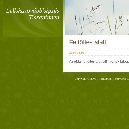
Lelkésztovábbképzés
Tiszáninnen
Feltöltés alatt
2026-08-08 /
Az oldal feltöltés alatt áll - kérjük lá
Copyright © 2009 Tiszáninneni Református Egy