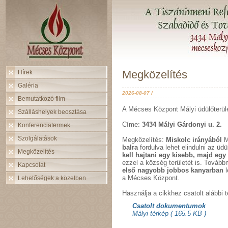
Megközelítés
Hírek
Galéria
2026-08-07 /
Bemutatkozó film
A Mécses Központ Mályi üdülőterület
Szálláshelyek beosztása
Címe:
3434 Mályi Gárdonyi u. 2.
Konferenciatermek
Szolgálatások
Megközelítés:
Miskolc irányából
M
balra
fordulva lehet elindulni az üd
Megközelítés
kell hajtani egy kisebb, majd egy
ezzel a község területét is. Továb
Kapcsolat
első nagyobb jobbos kanyarban
l
a Mécses Központ.
Lehetőségek a közelben
Használja a cikkhez csatolt alábbi t
Csatolt dokumentumok
Mályi térkép
( 165.5 KB )