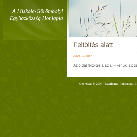
A Miskolc-Görömbölyi
Egyházközség Honlapja
Feltöltés alatt
2026-08-08 /
Az oldal feltöltés alatt áll - kérjük lá
Copyright © 2009 Tiszáninneni Református Egy