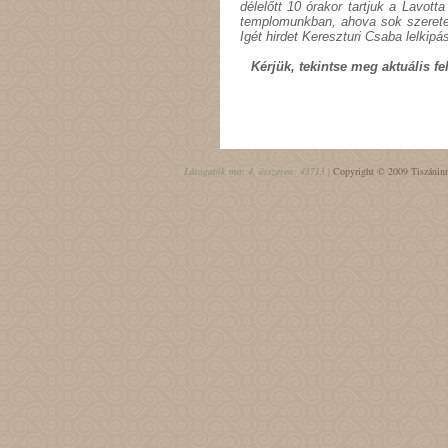
délelőtt 10 órakor tartjuk a Lavotta
templomunkban, ahova sok szerete
Igét hirdet Kereszturi Csaba lelkipás
Kérjük, tekintse meg aktuális f
Látogatók ma: 4, összesen: 43713 |
Copyright © 2009 Tiszáninn