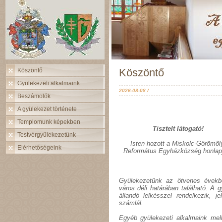
Köszöntő
Köszöntő
Gyülekezeti alkalmaink
2026-08-08 /
Beszámolók
A gyülekezet története
Templomunk képekben
Tisztelt látogató!
Testvérgyülekezetünk
Isten hozott a Miskolc-Görömöl
Elérhetőségeink
Református Egyházközség honlap
Gyülekezetünk az ötvenes évekb
város déli határában található. A 
állandó lelkésszel rendelkezik, j
számlál.
Egyéb gyülekezeti alkalmaink melle