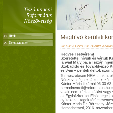
Tiszáninneni
Református
Nőszövetség
Hírek
Meghívó kerületi ko
Dokumentumok
2016-11-14 22:12:31 / Benke András
Kedves Testvérem!
Szeretettel hívjuk és várjuk 
lányait Mályiba, a Tiszáninn
Szabadidő és Továbbképző Kö
és 3-án – péntek déltől, szomb
Természetesen NEM csak azokat,
Nőszövetségnek. Jelentkezések
Kántor Mária titkárnál 06-30-63
hernadnemeti@reformatus.hu cí
valaki nem kéri a szállást vagy
az Egyházkerület Elnöksége jel
gyülekezeti tagok térítésmentes
Kántor Mária Dr. Börzsönyi Józs
Hernádnémeti, 2016. november 