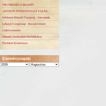
ÖKUMENIKUS IMAHÉT
ADVENTI JÓTÉKONYSÁGI VÁSÁR
Jubileumi Hálaadó Ünnepség - Sárospatak
Lelkészi Csendesnap - Borsod-Gömör
Lelkészszentelés
Hálaadó Istentisztelet Hernádkakon
Presbiteri Konferencia
Eseménynaptár