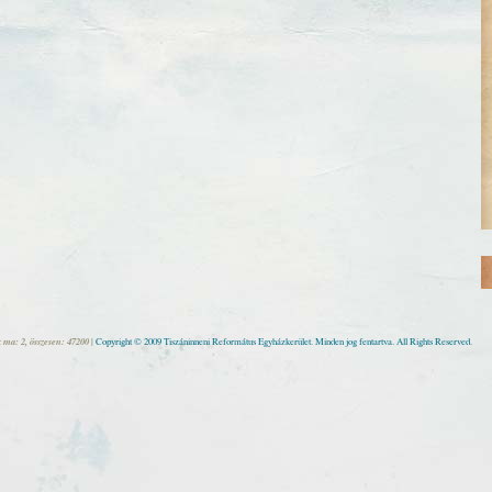
 ma: 2, összesen: 47200 |
Copyright © 2009 Tiszáninneni Református Egyházkerület. Minden jog fentartva. All Rights Reserved.