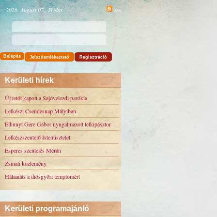
2026. August 07., Friday
rss
Belépés
Jelszóemlékeztető
Regisztráció
Kerületi hírek
Új tetőt kapott a Sajóvelezdi parókia
Lelkészi Csendesnap Mályiban
Elhunyt Gere Gábor nyugalmazott lelkipásztor
Lelkészszentelő Istentisztelet
Esperes szentelés Mérán
Zsinati közlemény
Hálaadás a diósgyőri templomért
Kerületi programajánló