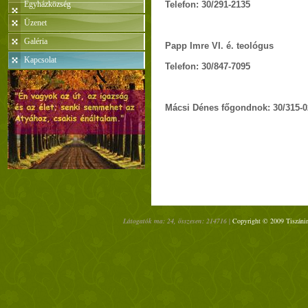
Egyházközség
Telefon: 30/291-2135
Üzenet
Galéria
Papp Imre VI. é. teológus
Kapcsolat
Telefon: 30/847-7095
Mácsi Dénes főgondnok: 30/315-0
Látogatók ma: 24, összesen: 214716 |
Copyright © 2009 Tiszánin