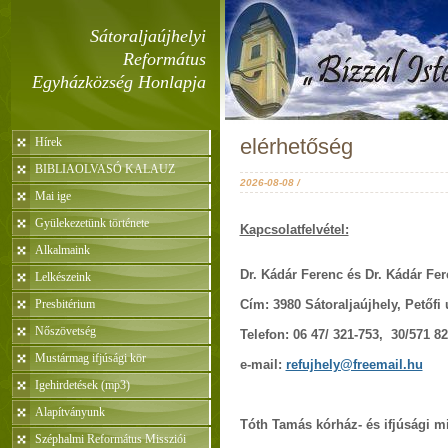
Sátoraljaújhelyi
Református
Egyházközség Honlapja
elérhetőség
Hírek
BIBLIAOLVASÓ KALAUZ
2026-08-08 /
Mai ige
Gyülekezetünk története
Kapcsolatfelvétel:
Alkalmaink
Dr. Kádár Ferenc és Dr. Kádár Fer
Lelkészeink
Presbitérium
Cím: 3980 Sátoraljaújhely, Petőfi u
Nőszövetség
Telefon: 06 47/ 321-753, 30/571 8
Mustármag ifjúsági kör
e-mail:
refujhely@freemail.hu
Igehirdetések (mp3)
Alapítványunk
Tóth Tamás kórház- és ifjúsági m
Széphalmi Református Missziói