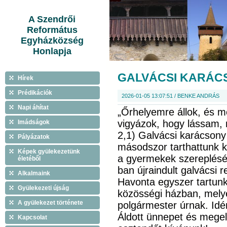
A Szendrői
Református
Egyházközség
Honlapja
GALVÁCSI KARÁCS
Hírek
Prédikációk
2026-01-05 13:07:51 / BENKE ANDRÁS
Napi áhítat
„Őrhelyemre állok, és m
vigyázok, hogy lássam, 
Imádságok
2,1) Galvácsi karácsony 
Pályázatok
másodszor tarthattunk ka
Képek gyülekezetünk
a gyermekek szereplésé
életéből
ban újraindult galvácsi
Alkalmaink
Havonta egyszer tartunk 
Gyülekezeti újság
közösségi házban, mely
A gyülekezet története
polgármester úrnak. Idé
Áldott ünnepet és megel
Kapcsolat