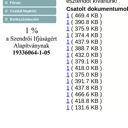
esztendőt kívánunk!
Fórum
Csatolt dokumentumo
Családi Napközi
1
( 469.4 KB )
Bankszámlaszám
1
( 390.8 KB )
1
( 375.9 KB )
1
( 374.4 KB )
1
( 437.9 KB )
1
( 388.7 KB )
1
( 432.0 KB )
1
( 379.1 KB )
1
( 418.0 KB )
1
( 375.0 KB )
1
( 391.7 KB )
1
( 437.8 KB )
1
( 466.6 KB )
1
( 418.8 KB )
1
( 131.6 KB )
Látogatók ma: 8, összesen: 715953 |
Copyright © 2009 Tiszáninn