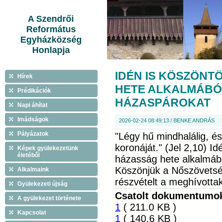
A Szendrői
Református
Egyházközség
Honlapja
IDÉN IS KÖSZÖNT
Hírek
HETE ALKALMÁBÓL
Prédikációk
HÁZASPÁROKAT
Napi áhítat
Imádságok
2026-02-24 08:49:13 / BENKE ANDRÁS
Pályázatok
"Légy hű mindhalálig, é
koronáját." (Jel 2,10) Id
Képek gyülekezetünk
életéből
házasság hete alkalmábó
Köszönjük a Nőszövetsé
Alkalmaink
részvételt a meghívotta
Gyülekezeti újság
Csatolt dokumentumo
A gyülekezet története
1
( 211.0 KB )
Kapcsolat
1
( 140.6 KB )