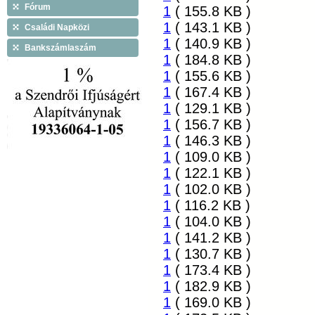
Fórum
1
( 155.8 KB )
1
( 143.1 KB )
Családi Napközi
1
( 140.9 KB )
Bankszámlaszám
1
( 184.8 KB )
1
( 155.6 KB )
1
( 167.4 KB )
1
( 129.1 KB )
1
( 156.7 KB )
1
( 146.3 KB )
1
( 109.0 KB )
1
( 122.1 KB )
1
( 102.0 KB )
1
( 116.2 KB )
1
( 104.0 KB )
1
( 141.2 KB )
1
( 130.7 KB )
1
( 173.4 KB )
1
( 182.9 KB )
1
( 169.0 KB )