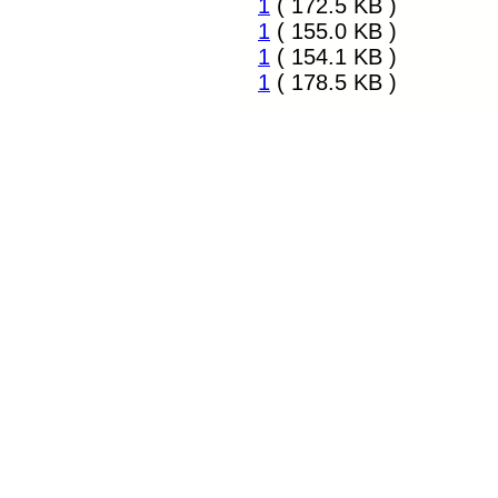
1
( 172.5 KB )
1
( 155.0 KB )
1
( 154.1 KB )
1
( 178.5 KB )
Látogatók ma: 6, összesen: 715966 |
Copyright © 2009 Tiszáninn