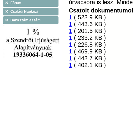
úrvacsora is lesz. Minde
Fórum
Csatolt dokumentumo
Családi Napközi
1
( 523.9 KB )
Bankszámlaszám
1
( 443.6 KB )
1
( 201.5 KB )
1
( 233.2 KB )
1
( 226.8 KB )
1
( 469.9 KB )
1
( 443.7 KB )
1
( 402.1 KB )
Látogatók ma: 5, összesen: 716009 |
Copyright © 2009 Tiszáninn