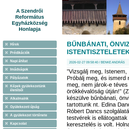
A Szendrői
Református
Egyházközség
Honlapja
BŰNBÁNATI, ÖNVI
Hírek
ISTENTISZTELETE
Prédikációk
Napi áhítat
2026-02-27 09:58:40 / BENKE ANDRÁS
Imádságok
"Vizsgálj meg, Istenem,
Próbálj meg, és ismerd
Pályázatok
meg, nem járok-e téves 
Képek gyülekezetünk
életéből
örökkévalóság útján!" (
készülve bűnbánati, önviz
Alkalmaink
tartottunk nt. Edina Dan
Gyülekezeti újság
Róbert Dancs szolgálatá
A gyülekezet története
testvérek is ellátogatt
keresztelés is volt. Holn
Kapcsolat