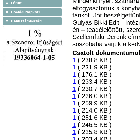
Mindenki nyert számára
Fórum
elfogyasztottuk a konyha 
Családi Napközi
fánkot. Jót beszélgettü
Bankszámlaszám
Gulyás-Bikki Edit - int
én – teadélelőttött, sze
Szellemfalu Derenk címm
sószobába várjuk a kedv
Csatolt dokumentumo
1
( 238.8 KB )
1
( 231.9 KB )
1
( 176.1 KB )
1
( 233.4 KB )
1
( 230.7 KB )
1
( 226.0 KB )
1
( 259.9 KB )
1
( 214.0 KB )
1
( 251.6 KB )
1
( 246.5 KB )
1
( 225.8 KB )
1
( 203.4 KB )