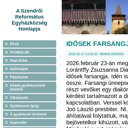
A Szendrői
Református
Egyházközség
Honlapja
IDŐSEK FARSANG
Hírek
Prédikációk
2026-02-27 13:02:02 / BENKE ANDRÁS
Napi áhítat
2026.február 23-án meg
Lorántffy Zsuzsanna Di
Imádságok
idősek farsangja. Idén 
Pályázatok
össze. Farsangi ünnep
Képek gyülekezetünk
részt vevőket egy diakón
életéből
kérdést tartalmazott a d
Alkalmaink
kapcsolatban. Verssel k
Gyülekezeti újság
Joó László presbiter. N
A gyülekezet története
áhítatával folytattuk, ma
bejövetelkor kihúzott, v
Kapcsolat