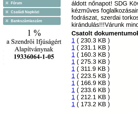
áldott nőnapot! SDG Kö
Fórum
kézműves foglalkozásai
Családi Napközi
fodrászat, szerdai torko
Bankszámlaszám
kirándulás!!!Várunk mind
Csatolt dokumentumo
1
( 230.3 KB )
1
( 231.1 KB )
1
( 160.3 KB )
1
( 275.3 KB )
1
( 311.9 KB )
1
( 223.5 KB )
1
( 166.9 KB )
1
( 233.6 KB )
1
( 212.1 KB )
1
( 173.2 KB )
Látogatók ma: 12, összesen: 715957 |
Copyright © 2009 Tiszáninn