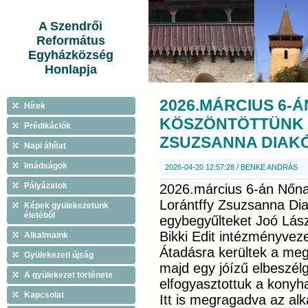
A Szendrői
Református
Egyházközség
Honlapja
2026.MÁRCIUS 6-
Hírek
KÖSZÖNTÖTTÜNK 
Prédikációk
ZSUZSANNA DIAK
Napi áhítat
Imádságok
2026-04-20 12:57:28 / BENKE ANDRÁS
Pályázatok
2026.március 6-án Nőna
Lorántffy Zsuzsanna Di
Képek gyülekezetünk
életéből
egybegyűlteket Joó Lász
Bikki Edit intézményvez
Alkalmaink
Átadásra kerültek a meg
Gyülekezeti újság
majd egy jóízű elbeszélg
A gyülekezet története
elfogyasztottuk a konyha
Kapcsolat
Itt is megragadva az alk