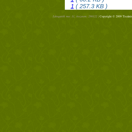
1
( 257.3 KB )
Látogatók ma: 11, összesen: 290122 |
Copyright © 2009 Tiszánin