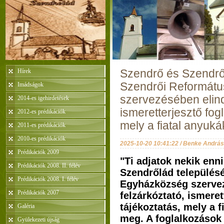
Hírek
Szendrő és Szendrő
Szendrői Reformát
Imádságok
szervezésében elindu
2014-es igehirdetések
ismeretterjesztő fog
2012-es prédikációk
mely a fiatal anyuk
2011-es prédikációk
2010-es prédikációk
2025-10-20 10:41:22 / Benke András
Prédikációk 2009
"Ti adjatok nekik enni
Prédikációk 2008. II. félév
Szendrőlád település
Prédikációk 2008. I. félév
Egyházközség szervez
Prédikációk 2007
felzárkóztató, ismeret
tájékoztatás, mely a f
Galéria
meg. A foglalkozások
Gyülekezeti újság