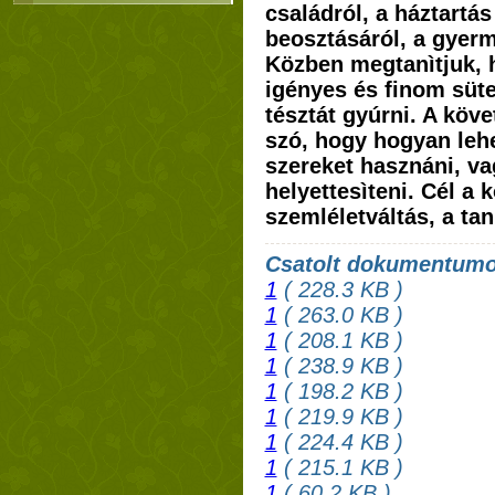
családról, a háztartás
beosztásáról, a gyerm
Közben megtanìtjuk, 
igényes és finom süte
tésztát gyúrni. A köve
szó, hogy hogyan lehe
szereket hasznáni, va
helyettesìteni. Cél a
szemléletváltás, a tan
Csatolt dokumentum
1
( 228.3 KB )
1
( 263.0 KB )
1
( 208.1 KB )
1
( 238.9 KB )
1
( 198.2 KB )
1
( 219.9 KB )
1
( 224.4 KB )
1
( 215.1 KB )
1
( 60.2 KB )