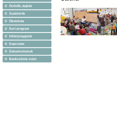
Óvónők, dajkák
Szakkörök
Ökoiskola
Kert program
Hétköznapjaink
Kapcsolat
Dokumentumok
Bankszámla szám
Látogatók ma: 39, összesen: 367545 |
Copyright © 2009 Tiszáninn