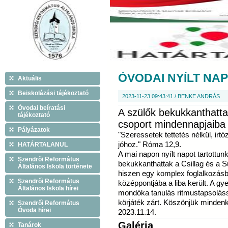
ÓVODAI NYÍLT NAP
Aktuális
Beiskolázási tájékoztató
2023-11-23 09:43:41 / BENKE ANDRÁS
Óvodai beíratási
A szülők bekukkanthattak
tájékoztató
csoport mindennapjaiba
Pályázatok
"Szeressetek tettetés nélkül, irt
jóhoz." Róma 12,9.
HATÁRTALANUL
A mai napon nyílt napot tartottu
Szendrői Református
bekukkanthattak a Csillag és a S
Általános Iskola története
hiszen egy komplex foglalkozás
Szendrői Református
középpontjába a liba került. A gy
Általános Iskola hírei
mondóka tanulás ritmustapsolássa
körjáték zárt. Köszönjük mindenkin
Szendrői Református
Óvoda hírei
2023.11.14.
Galéria
Tanárok