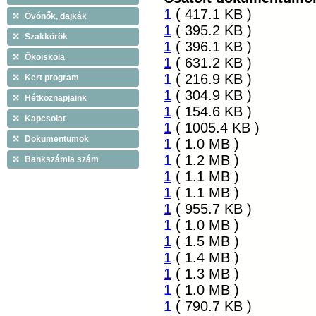
1
( 417.1 KB )
Óvónők, dajkák
1
( 395.2 KB )
Szakkörök
1
( 396.1 KB )
Ökoiskola
1
( 631.2 KB )
1
( 216.9 KB )
Kert program
1
( 304.9 KB )
Hétköznapjaink
1
( 154.6 KB )
Kapcsolat
1
( 1005.4 KB )
Dokumentumok
1
( 1.0 MB )
1
( 1.2 MB )
Bankszámla szám
1
( 1.1 MB )
1
( 1.1 MB )
1
( 955.7 KB )
1
( 1.0 MB )
1
( 1.5 MB )
1
( 1.4 MB )
1
( 1.3 MB )
1
( 1.0 MB )
1
( 790.7 KB )