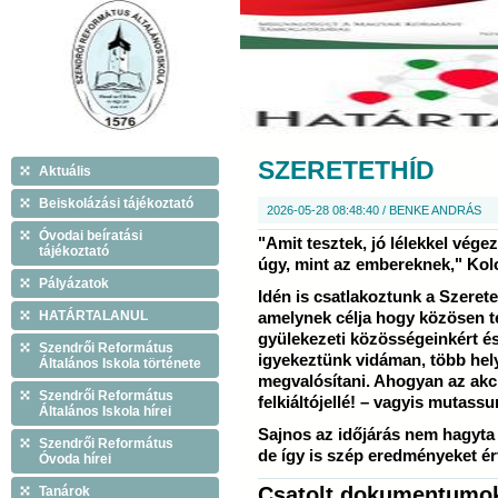
SZERETETHÍD
Aktuális
Beiskolázási tájékoztató
2026-05-28 08:48:40 / BENKE ANDRÁS
Óvodai beíratási
"Amit tesztek, jó lélekkel vége
tájékoztató
úgy, mint az embereknek," Kol
Pályázatok
Idén is csatlakoztunk a Szere
HATÁRTALANUL
amelynek célja hogy közösen t
gyülekezeti közösségeinkért és 
Szendrői Református
igyekeztünk vidáman, több hely
Általános Iskola története
megvalósítani. Ahogyan az akci
Szendrői Református
felkiáltójellé! – vagyis mutas
Általános Iskola hírei
Sajnos az időjárás nem hagyta 
Szendrői Református
de így is szép eredményeket ér
Óvoda hírei
Csatolt dokumentumo
Tanárok