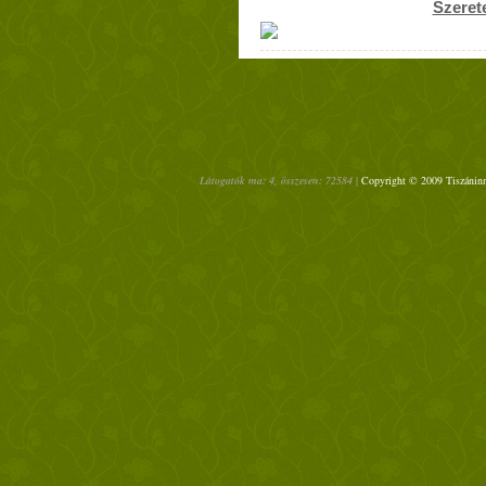
Szerete
Látogatók ma: 4, összesen: 72584 |
Copyright © 2009 Tiszáninn