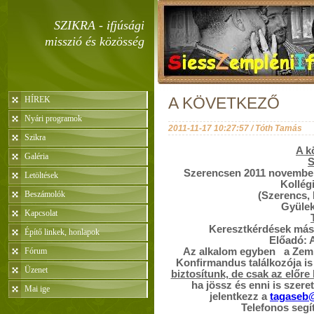
SZIKRA - ifjúsági
misszió és közösség
HÍREK
A KÖVETKEZŐ
Nyári programok
2011-11-17 10:27:57 / Tóth Tamás
Szikra
A k
Galéria
S
Szerencsen
2011 novembe
Letöltések
Kollég
Beszámolók
(Szerencs, 
Gyülek
Kapcsolat
Keresztkérdések más
Építő linkek, honlapok
Előadó: 
Fórum
Az alkalom egyben a Zem
Konfirmandus találkozója is
Üzenet
biztosítunk, de csak az előre
ha jössz és enni is szere
Mai ige
jelentkezz a
tagaseb@
Telefonos segí