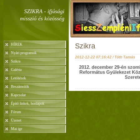
SZIKRA - ifjúsági
misszió és közösség
HÍREK
Szikra
Nyári programok
2012-12-22 07:16:42 / Tóth Tamás
Szikra
2012. december 29-én szomb
Galéria
Református Gyülekezet Közö
Szerete
Letöltések
Beszámolók
Kapcsolat
Építő linkek, honlapok
Fórum
Üzenet
Mai ige