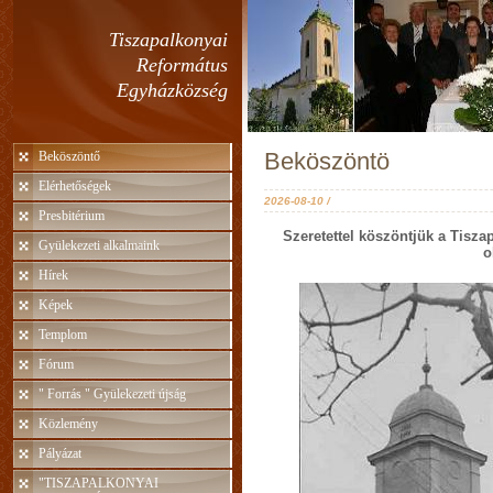
Tiszapalkonyai
Református
Egyházközség
Beköszöntö
Beköszöntő
Elérhetőségek
2026-08-10 /
Presbitérium
Szeretettel köszöntjük a Tisz
Gyülekezeti alkalmaink
o
Hírek
Képek
Templom
Fórum
" Forrás " Gyülekezeti újság
Közlemény
Pályázat
"TISZAPALKONYAI