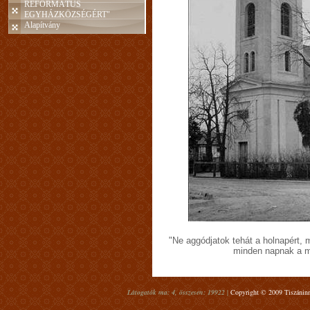
REFORMÁTUS
EGYHÁZKÖZSÉGÉRT"
Alapítvány
"Ne aggódjatok tehát a holnapért, 
minden napnak a m
Látogatók ma: 4, összesen: 19922 |
Copyright © 2009 Tiszáninn