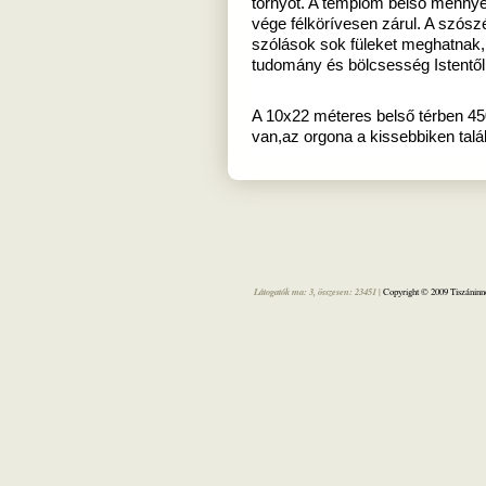
tornyot. A templom belső mennyez
vége félkörívesen zárul. A szószé
szólások sok füleket meghatnak,
tudomány és bölcsesség Istentől
A 10x22 méteres belső térben 450 
van,az orgona a kissebbiken talá
Látogatók ma: 3, összesen: 23451 |
Copyright © 2009 Tiszáninne