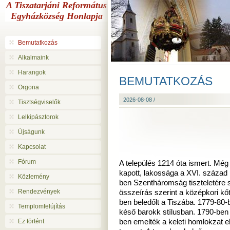
A Tiszatarjáni Református
Egyházközség Honlapja
Bemutatkozás
Alkalmaink
Harangok
BEMUTATKOZÁS
Orgona
2026-08-08 /
Tisztségviselők
Lelkipásztorok
Újságunk
Kapcsolat
Fórum
A település 1214 óta ismert. Mé
kapott, lakossága a XVI. század 
Közlemény
ben Szentháromság tiszteletére 
Rendezvények
összeírás szerint a középkori kő
ben beledőlt a Tiszába. 1779-80-b
Templomfelújítás
késő barokk stílusban. 1790-ben 
Ez történt
ben emelték a keleti homlokzat 