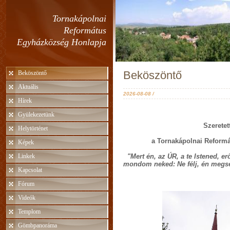
Tornakápolnai
Református
Egyházközség Honlapja
Beköszöntő
Beköszöntő
Aktuális
2026-08-08 /
Hírek
Gyülekezetünk
Szeretet
Helytörténet
a Tornakápolnai Reform
Képek
Linkek
"Mert én, az ÚR, a te Istened, e
mondom neked: Ne félj, én megse
Kapcsolat
Fórum
Videók
Templom
Gömbpanoráma