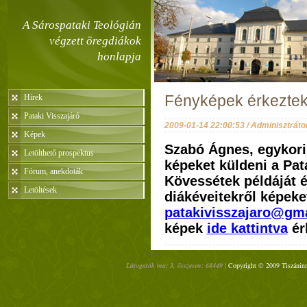
A Sárospataki Teológián
végzett öregdiákok
honlapja
Hírek
Fényképek érkezte
Pataki Visszajáró
2009-01-14 22:00:53 / Adminisztráto
Képek
Szabó Ágnes, egykori
Letölthető prospektus
képeket küldeni a Pat
Fórum, anekdoták
Kövessétek példáját é
Letöltések
diákéveitekről képeke
patakivisszajaro@gm
képek
ide kattintva
ér
Látogatók ma: 3, összesen: 68449 |
Copyright © 2009 Tiszáninn