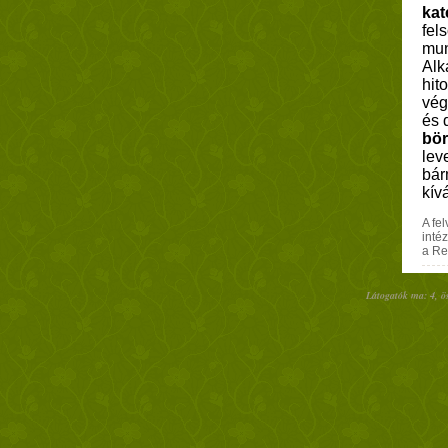
kat
fel
mun
Alk
hit
vég
és 
bör
lev
bár
kív
A fe
inté
a Re
Látogatók ma: 4, ö