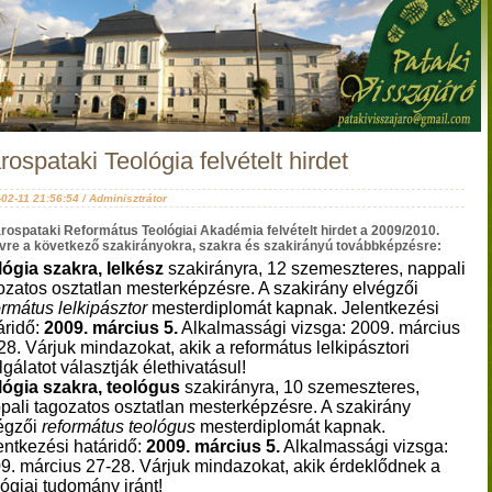
rospataki Teológia felvételt hirdet
02-11 21:56:54 / Adminisztrátor
rospataki Református Teológiai Akadémia
felvételt hirdet a 2009/2010.
vre a következő szakirányokra, szakra és szakirányú továbbképzésre:
lógia szakra, lelkész
szakirányra, 12 szemeszteres, nappali
ozatos osztatlan mesterképzésre. A szakirány elvégzői
ormátus lelkipásztor
mesterdiplomát kapnak. Jelentkezési
áridő:
2009. március 5.
Alkalmassági vizsga: 2009. március
28. Várjuk mindazokat, akik a református lelkipásztori
lgálatot választják élethivatásul!
lógia szakra, teológus
szakirányra, 10 szemeszteres,
pali tagozatos osztatlan mesterképzésre. A szakirány
égzői
református teológus
mesterdiplomát kapnak.
entkezési határidő:
2009. március 5.
Alkalmassági vizsga:
9. március 27-28. Várjuk mindazokat, akik érdeklődnek a
lógiai tudomány iránt!