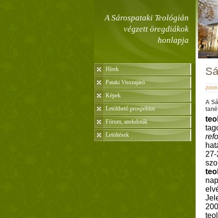
A Sárospataki Teológián
végzett öregdiákok
honlapja
Sá
Hírek
Pataki Visszajáró
2009-
Képek
A Sá
Letölthető prospektus
tané
teo
Fórum, anekdoták
tag
Letöltések
ref
hat
27-
szo
teo
nap
elv
Jel
200
teo