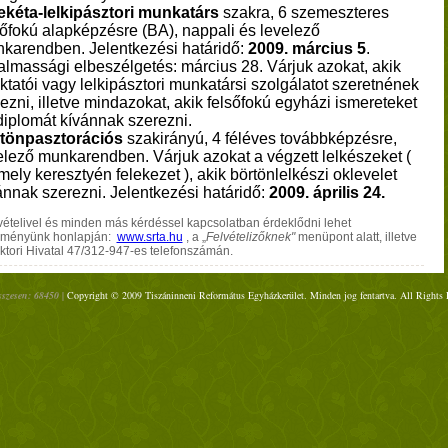
ekéta-lelkipásztori munkatárs
szakra, 6 szemeszteres
sőfokú alapképzésre (BA), nappali és levelező
karendben. Jelentkezési határidő:
2009. március 5
.
almassági elbeszélgetés: március 28. Várjuk azokat, akik
oktatói vagy lelkipásztori munkatársi szolgálatot szeretnének
ezni, illetve mindazokat, akik felsőfokú egyházi ismereteket
diplomát kívánnak szerezni.
tönpasztorációs
szakirányú, 4 féléves továbbképzésre,
elező munkarendben. Várjuk azokat a végzett lelkészeket (
mely keresztyén felekezet ), akik börtönlelkészi oklevelet
ánnak szerezni. Jelentkezési határidő:
2009. április 24.
lvételivel és minden más kérdéssel kapcsolatban érdeklődni lehet
zményünk honlapján:
www.srta.hu
, a „
Felvételizőknek"
menüpont alatt, illetve
ktori Hivatal 47/312-947-es telefonszámán.
sszesen: 68450 |
Copyright © 2009 Tiszáninneni Református Egyházkerület. Minden jog fentartva. All Rights 