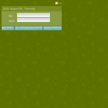
rss
2026. August 06., Thursday
Név:
Jelszó:
BELÉPÉS
JELSZÓEMLÉKEZTETŐ
REGISZTRÁCIÓ