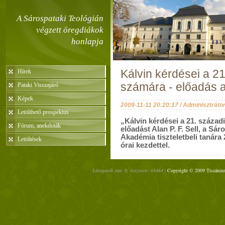
A Sárospataki Teológián
végzett öregdiákok
honlapja
Hírek
Kálvin kérdései a 2
számára - előadás 
Pataki Visszajáró
Képek
2009-11-11 20:20:17 / Adminisztráto
Letölthető prospektus
„Kálvin kérdései a 21. század
Fórum, anekdoták
előadást Alan P. F. Sell, a Sá
Akadémia tiszteletbeli tanára
Letöltések
órai kezdettel.
Látogatók ma: 9, összesen: 68464 |
Copyright © 2009 Tiszáninn