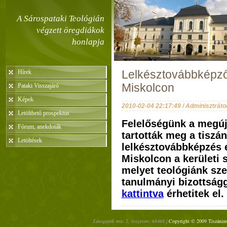
A Sárospataki Teológián
végzett öregdiákok
honlapja
Hírek
Lelkésztovábbképz
Miskolcon
Pataki Visszajáró
Képek
2010-02-04 22:17:49 / Adminisztráto
Letölthető prospektus
Felelőségünk a megúj
Fórum, anekdoták
tartották meg a tiszá
Letöltések
lelkésztovábbképzés 
Miskolcon a kerületi 
melyet teológiánk szer
tanulmányi bizottságg
kattintva
érhetitek el.
Látogatók ma: 2, összesen: 68468 |
Copyright © 2009 Tiszáninn