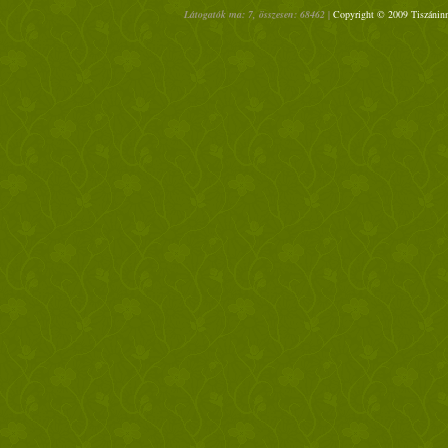
Látogatók ma: 7, összesen: 68462 |
Copyright © 2009 Tiszáninn