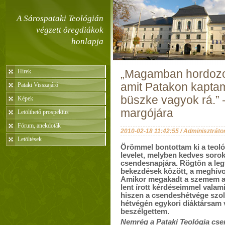
A Sárospataki Teológián
végzett öregdiákok
honlapja
Hírek
„Magamban hordozom
amit Patakon kapta
Pataki Visszajáró
büszke vagyok rá.”
Képek
margójára
Letölthető prospektus
Fórum, anekdoták
2010-02-18 11:42:55 / Adminisztráto
Letöltések
Örömmel bontottam ki a teológ
levelet, melyben kedves soro
csendesnapjára. Rögtön a leg
bekezdések között, a meghívo
Amikor megakadt a szemem a 
lent írott kérdéseimmel valam
hiszen a csendeshétvége szolg
hétvégén egykori diáktársam 
beszélgettem.
Nemrég a Pataki Teológia cse