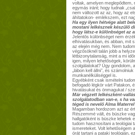
voltak, amelyen meglepődtem, 
egymás iránt; hogy tudnak „csak
nem változott az az, hogy az el
áhítatokon- emlékszem, ezt nag
Ha egy ilyen hétvége alatt bel
mostani lelkésznek készülő d
hogy látsz-e különbséget az a
Jelentős különbséget nem érzék
elhívatásukban, és abban, mit s
az elején még nem. Nem tudom,
végzősöknél talán jobb a helyze
létbizonytalanság, mint a mi idő
igen, milyen lehetőségek, körül
szolgálatokat? Úgy gondolom, a
„lábon kell állni", és számolniuk
munkanélküliséggel is.
Egyébként csak ismételni tudom
befogadó légkör várt Patakon, é
hivatásukat és önmagukat / szem
Már végzett lelkészként-vallá
szolgálatodban van-e, s ha v
téged is nevelő Alma Materrel
Magamban hordozom azt az érté
Részemmé vált, és büszke vagy
hallgatóként is büszke lehetek 
tudom hasznosítani a teológiai
ismereteket. Volt lehetőségem a
órát tartani a pataki teológián, 