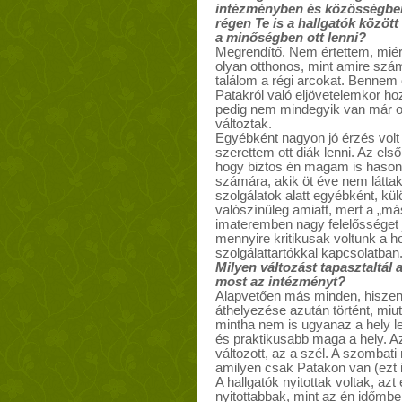
intézményben és közösségben,
régen Te is a hallgatók között
a minőségben ott lenni?
Megrendítő. Nem értettem, mié
olyan otthonos, mint amire szá
találom a régi arcokat. Bennem 
Patakról való eljövetelemkor h
pedig nem mindegyik van már ott
változtak.
Egyébként nagyon jó érzés volt 
szerettem ott diák lenni. Az el
hogy biztos én magam is hasonl
számára, akik öt éve nem láttak,
szolgálatok alatt egyébként, kü
valószínűleg amiatt, mert a „mási
imateremben nagy felelősséget
mennyire kritikusak voltunk a 
szolgálattartókkal kapcsolatban.
Milyen változást tapasztaltál 
most az intézményt?
Alapvetően más minden, hiszen a
áthelyezése azután történt, miut
mintha nem is ugyanaz a hely l
és praktikusabb maga a hely. A
változott, az a szél. A szombati
amilyen csak Patakon van (ezt is
A hallgatók nyitottak voltak, az
nyitottabbak, mint az én időmbe