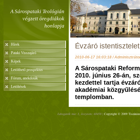
A Sárospataki Teológián
végzett öregdiákok
honlapja
Hírek
Évzáró istentisztele
Pataki Visszajáró
2010-06-17 16:03:18 / Adminisztráto
Képek
A Sárospataki Reform
Letölthető prospektus
2010. június 26-án, s
Fórum, anekdoták
kezdettel tartja évzáró
Letöltések
akadémiai közgyűlésé
templomban.
Látogatók ma: 3, összesen: 68458 |
Copyright © 2009 Tiszáninn