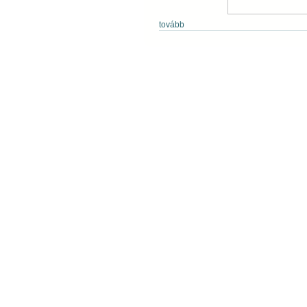
tovább
Copyright © 2009 Tiszáninneni Református Egy