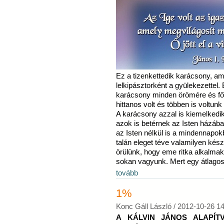
Ez a tizenkettedik karácsony, am
lelkipásztorként a gyülekezette
karácsony minden örömére és fő
hittanos volt és többen is voltun
A karácsony azzal is kiemelkedik
azok is betérnek az Isten házáb
az Isten nélkül is a mindennapo
talán eleget téve valamilyen kész
örülünk, hogy eme ritka alkalmak
sokan vagyunk. Mert egy átlagos
tovább
1%
Konc Gáll László /
2012-10-26 14
A KÁLVIN JÁNOS ALAPÍT