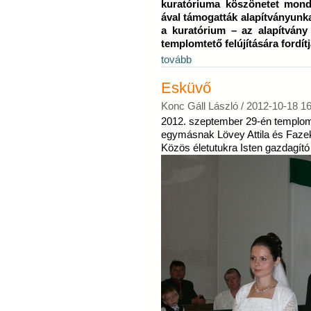
kuratóriuma köszönetet mond
ával támogatták alapítványunka
a kuratórium – az alapítvány
templomtető felújítására fordítj
tovább
Esküvő
Konc Gáll László /
2012-10-18 16
2012. szeptember 29-én templom
egymásnak Lövey Attila és Fazek
Közös életutukra Isten gazdagító