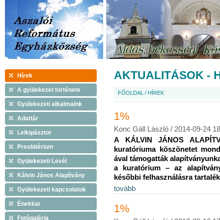
AKTUALITÁSOK - 
Hírek
A gyülekezet története
FŐOLDAL
/
HÍREK
Gyülekezeti alkalmaink
1%
Adattár
Konc Gáll László /
2014-09-24 18
Lelkipásztor
A KÁLVIN JÁNOS ALAPÍT
Presbitérium
kuratóriuma köszönetet mond
ával támogatták alapítványunka
Gyülekezeti Levél
a kuratórium – az alapítván
Kálvin János Alapítvány
későbbi felhasználásra tartalék
tovább
Gyülekezeti kapcsolatok
Énekkar
1%
Fotógaléria