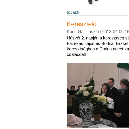
tovább
Keresztelő
Konc Gáll László /
2013-04-06 16
Húsvét 2. napján a keresztség sá
Fazekas Lajos és Bodnár Erzsébe
keresztségben a Dorina nevet kap
családdal!