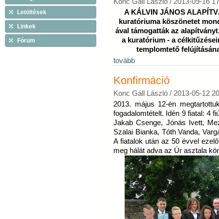
Konc Gáll László /
2013-09-16 17
A KÁLVIN JÁNOS ALAPÍT
Letöltések
kuratóriuma köszönetet mond
Linkek
ával támogatták az alapítványt
a kuratórium - a célkitűzése
Fórum
templomtető felújításána
tovább
Konfirmáció
Konc Gáll László /
2013-05-12 20
2013. május 12-én megtartottuk
fogadalomtételt. Idén 9 fiatal: 4 f
Jakab Csenge, Jónás Ivett, Mez
Szalai Bianka, Tóth Vanda, Var
A fiatalok után az 50 évvel ezelő
meg hálát adva az Úr asztala kör