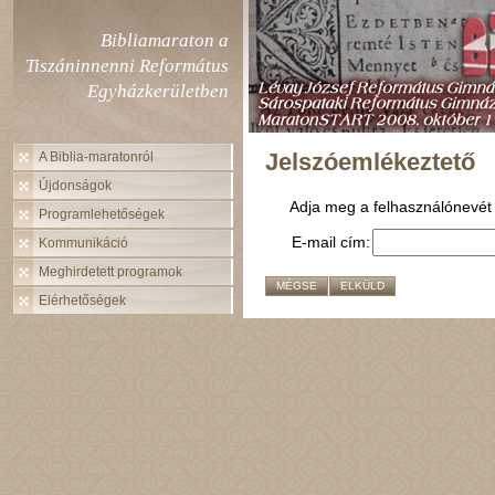
Bibliamaraton a
Tiszáninnenni Református
Egyházkerületben
Jelszóemlékeztető
A Biblia-maratonról
Újdonságok
Adja meg a felhasználónevét é
Programlehetőségek
E-mail cím:
Kommunikáció
Meghirdetett programok
MÉGSE
ELKÜLD
Elérhetőségek