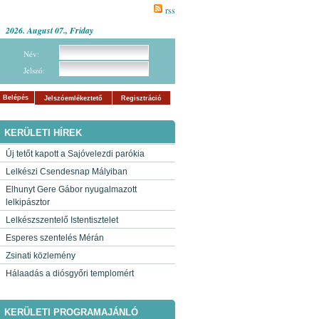
rss
2026. August 07., Friday
Név:
Jelszó:
Belépés
Jelszóemlékeztető
Regisztráció
KERÜLETI HÍREK
Új tetőt kapott a Sajóvelezdi parókia
Lelkészi Csendesnap Mályiban
Elhunyt Gere Gábor nyugalmazott
lelkipásztor
Lelkészszentelő Istentisztelet
Esperes szentelés Mérán
Zsinati közlemény
Hálaadás a diósgyőri templomért
KERÜLETI PROGRAMAJÁNLÓ