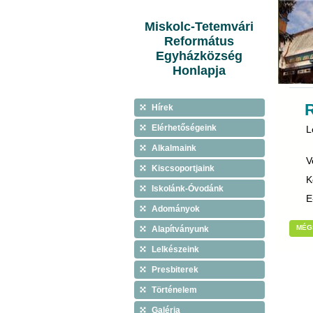
Miskolc-Tetemvári
Református
Egyházközség
Honlapja
Hírek
Elérhetőségeink
L
Alkalmaink
V
Kiscsoportjaink
K
Iskolánk-Óvodánk
E
Adományok
MÉG
Alapítványunk
Lelkészeink
Presbiterek
Történelem
Galéria