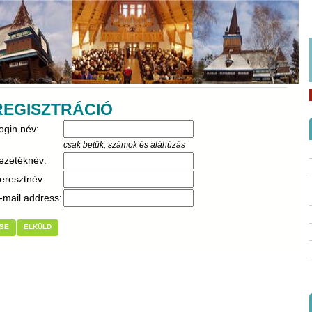
REGISZTRÁCIÓ
ogin név:
csak betűk, számok és aláhúzás
ezetéknév:
eresztnév:
-mail address:
SE
ELKÜLD