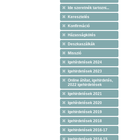
Ide szeretnék tartozni...
Keresztelés
Konfirmáció
Házasságkötés
Deszkaszálkák
Misszió
Igehírdetések 2024
Igehirdetések 2023
Online áhítat, igehirdetés,
2022 igehirdetések
Igehirdetések 2021
Igehírdetések 2020
Igehirdetések 2019
Igehirdetések 2018
Igehirdetések 2016-17
Igehirdetések 2014-15