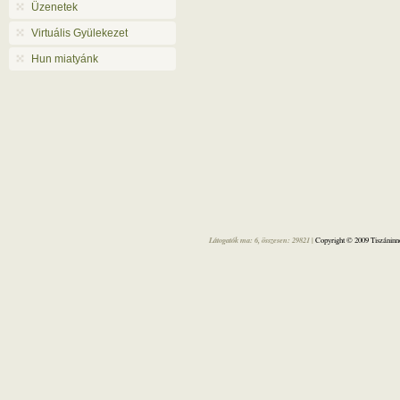
Üzenetek
Virtuális Gyülekezet
Hun miatyánk
Látogatók ma: 6, összesen: 29821 |
Copyright © 2009 Tiszáninne