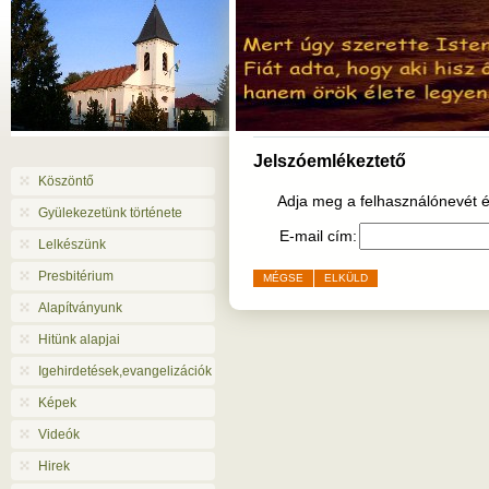
Jelszóemlékeztető
Köszöntő
Adja meg a felhasználónevét és
Gyülekezetünk története
E-mail cím:
Lelkészünk
Presbitérium
MÉGSE
ELKÜLD
Alapítványunk
Hitünk alapjai
Igehirdetések,evangelizációk
Képek
Videók
Hirek