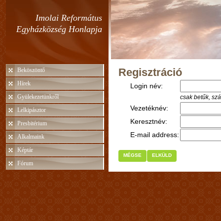
Imolai Református
Egyházközség Honlapja
Regisztráció
Beköszöntő
Hírek
Login név:
Gyülekezetünkről
csak betűk, sz
Vezetéknév:
Lelkipásztor
Keresztnév:
Presbitérium
E-mail address:
Alkalmaink
Képtár
MÉGSE
ELKÜLD
Fórum