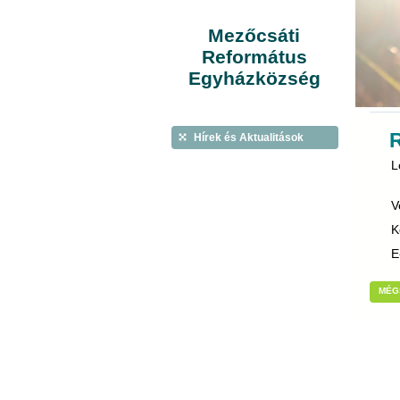
Mezőcsáti
Református
Egyházközség
Hírek és Aktualitások
L
V
K
E
MÉG