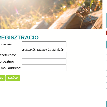
REGISZTRÁCIÓ
ogin név:
csak betűk, számok és aláhúzás
ezetéknév:
eresztnév:
-mail address:
SE
ELKÜLD