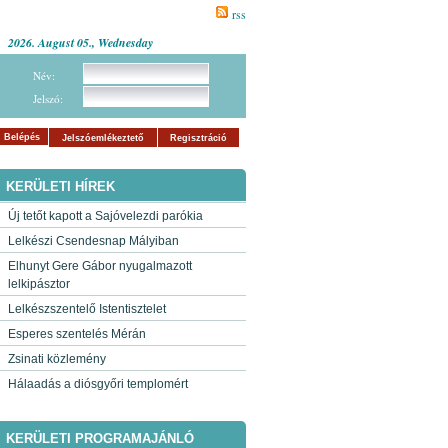
rss
2026. August 05., Wednesday
Név:
Jelszó:
Belépés
Jelszóemlékeztető
Regisztráció
KERÜLETI HÍREK
Új tetőt kapott a Sajóvelezdi parókia
Lelkészi Csendesnap Mályiban
Elhunyt Gere Gábor nyugalmazott
lelkipásztor
Lelkészszentelő Istentisztelet
Esperes szentelés Mérán
Zsinati közlemény
Hálaadás a diósgyőri templomért
KERÜLETI PROGRAMAJÁNLÓ