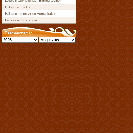
Lelkészi Csendesnap - Borsod-Gömör
Lelkészszentelés
Hálaadó Istentisztelet Hernádkakon
Presbiteri Konferencia
Eseménynaptár