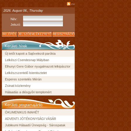
rss
2026. August 06., Thursday
Név:
Jelszó:
BELÉPÉS
JELSZÓEMLÉKEZTETŐ
REGISZTRÁCIÓ
Kerületi hírek
Új tetőt kapott a Sajóvelezdi parókia
Lelkészi Csendesnap Mályiban
Elhunyt Gere Gábor nyugalmazott lelkipásztor
Lelkészszentelő Istentisztelet
Esperes szentelés Mérán
Zsinati közlemény
Hálaadás a diósgyőri templomért
Kerületi programajánló
ÖKUMENIKUS IMAHÉT
ADVENTI JÓTÉKONYSÁGI VÁSÁR
Jubileumi Hálaadó Ünnepség - Sárospatak