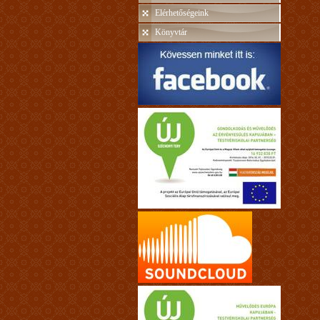
Elérhetőségeink
Könyvtár