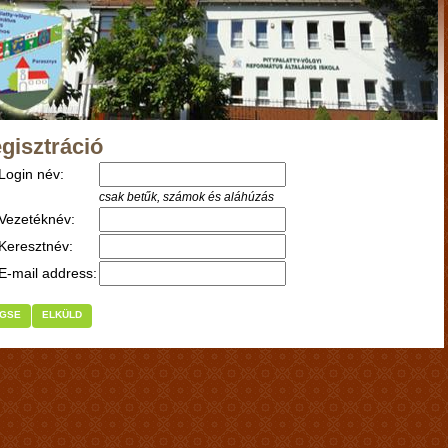
gisztráció
Login név:
csak betűk, számok és aláhúzás
Vezetéknév:
Keresztnév:
E-mail address:
GSE
ELKÜLD