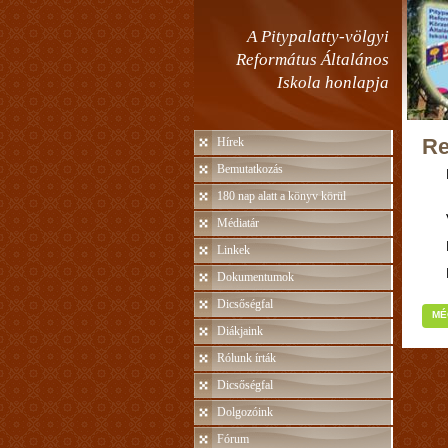
A Pitypalatty-völgyi
Református Általános
Iskola honlapja
Re
Hírek
Bemutatkozás
180 nap alatt a könyv körül
Médiatár
Linkek
Dokumentumok
Dicsőségfal
MÉ
Diákjaink
Rólunk írták
Dicsőségfal
Dolgozóink
Fórum