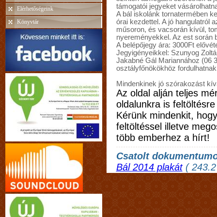
támogatói jegyeket vásárolhatn
Elérhetőségeink
A bál iskolánk tornatermében k
órai kezdettel. A jó hangulatról
Könyvtár
műsoron, és vacsorán kívül, tom
nyereményekkel. Az est során 
A belépőjegy ára: 3000Ft elővét
Jegyigényeikkel: Szunyog Zoltá
Jakabné Gál Mariannához (06 30
osztályfőnökökhöz fordulhatnak
Mindenkinek jó szórakozást kí
Az oldal alján teljes m
oldalunkra is feltöltésre
Kérünk mindenkit, hogy
feltöltéssel illetve meg
több emberhez a hírt!
Csatolt dokumentum
Bál 2014 plakát
( 243.2