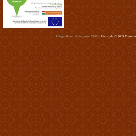
Látogatók ma: 8, összesen: 92402 |
Copyright © 2009 Tiszáninn