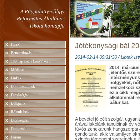
A Pitypalatty-völgyi
Református Általános
Iskola honlapja
Jótékonysági bál 2
Hírek
Bemutatkozás
2014-02-14 09:31:30 / Liptak Is
180 nap alatt a könyv körül
2014. március
Médiatár
jelentős szere
Intézményünkb
Linkek
hölgyeket, nő
Dokumentumok
nemzetközi szi
ez a cikk megí
Dicsőségfal
alkalommal r
bálunkat.
Diákjaink
Rólunk írták
A bevétel jó célt szolgál, ugya
Dicsőségfal
árával iskolánk tanulóinak év vég
Dolgozóink
fúvós zenekarunk hangszerparkj
gondoltunk, akik valamilyen okn
Fórum
szintén támogatni szeretnék a