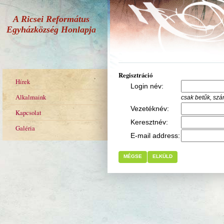
A Ricsei Református
Egyházközség Honlapja
Regisztráció
Hírek
Login név:
Alkalmaink
csak betűk, sz
Vezetéknév:
Kapcsolat
Keresztnév:
Galéria
E-mail address:
MÉGSE
ELKÜLD