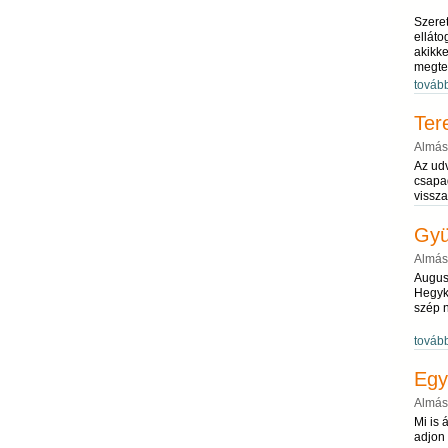
Szeret
elláto
akikke
megtett
továb
Ter
Almás
Az udv
csapad
vissz
Gyü
Almás
Augusz
Hegykö
szép 
továb
Egy
Almás
Mi is 
adjon 