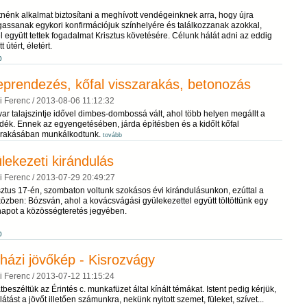
nénk alkalmat biztosítani a meghívott vendégeinknek arra, hogy újra
gassanak egykori konfirmációjuk színhelyére és találkozzanak azokkal,
l együtt tettek fogadalmat Krisztus követésére. Célunk hálát adni az eddig
 útért, életért.
b
eprendezés, kőfal visszarakás, betonozás
i Ferenc /
2013-08-06 11:12:32
ar talajszintje idővel dimbes-dombossá vált, ahol több helyen megállt a
ék. Ennek az egyengetésében, járda építésben és a kidőlt kőfal
arakásában munkálkodtunk.
tovább
lekezeti kirándulás
i Ferenc /
2013-07-29 20:49:27
tus 17-én, szombaton voltunk szokásos évi kirándulásunkon, ezúttal a
zben: Bózsván, ahol a kovácsvágási gyülekezettel együtt töltöttünk egy
napot a közösségteretés jegyében.
b
házi jövőkép - Kisrozvágy
i Ferenc /
2013-07-12 11:15:24
átbeszéltük az Érintés c. munkafüzet által kínált témákat. Istent pedig kérjük,
látást a jövőt illetően számunkra, nekünk nyitott szemet, füleket, szívet...