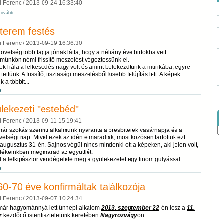
i Ferenc /
2013-09-24 16:33:40
tovább
terem festés
i Ferenc /
2013-09-19 16:36:30
övetség több tagja jónak látta, hogy a néhány éve birtokba vett
münkön némi frissítő meszelést végeztessünk el.
ek hála a lelkesedés nagy volt és amint belekezdtünk a munkába, egyre
 tettünk. A frissítő, tisztasági meszelésből kisebb felújítás lett. A képek
k a többit...
b
lekezeti "estebéd"
i Ferenc /
2013-09-11 15:19:41
ár szokás szerinti alkalmunk nyaranta a presbiterek vasárnapja és a
etségi nap. Mivel ezek az idén elmaradtak, most közösen tartottuk ezt
augusztus 31-én. Sajnos végül nincs mindenki ott a képeken, aki jelen volt,
lékeinkben megmarad az együttlét.
l a lelkipásztor vendégelete meg a gyülekezetet egy finom gulyással.
b
60-70 éve konfirmáltak találkozója
i Ferenc /
2013-09-07 10:24:34
már hagyománnyá lett ünnepi alkalom
2013. szeptember 22
-én lesz a
11.
r
kezdődő istentiszteletünk keretében
Nagyrozvágy
on.