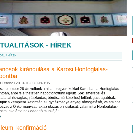
TUALITÁSOK - HÍREK
DAL
/
HÍREK
tanosok kirándulása a Karosi Honfoglalás-
pontba
i Ferenc /
2013-10-08 09:40:05
 szeptember 28-án voltunk a hittanos gyerekekkel Karosban a Honfoglalás-
tban, ahol felejthetetlen napot töltöttünk együtt. Sok ismerettel és
talattal (lovaglás, íjászkodás, bőrdíszmű-készítés) lettünk gazdagabbak.
njük a Zempléni Református Egyházmegye anyagi támogatását, valamint a
ozvágyi Önkormányzatnak az utazás biztosítását, valamint a Honfoglalás-
nt munkatársainak odaadó munkáját.
b
ileumi konfirmáció