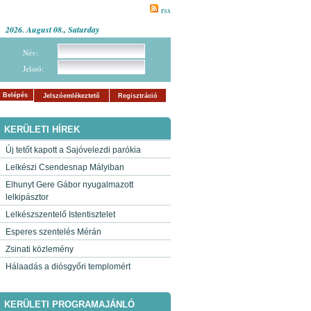
rss
2026. August 08., Saturday
Név:
Jelszó:
Belépés
Jelszóemlékeztető
Regisztráció
KERÜLETI HÍREK
Új tetőt kapott a Sajóvelezdi parókia
Lelkészi Csendesnap Mályiban
Elhunyt Gere Gábor nyugalmazott
lelkipásztor
Lelkészszentelő Istentisztelet
Esperes szentelés Mérán
Zsinati közlemény
Hálaadás a diósgyőri templomért
KERÜLETI PROGRAMAJÁNLÓ