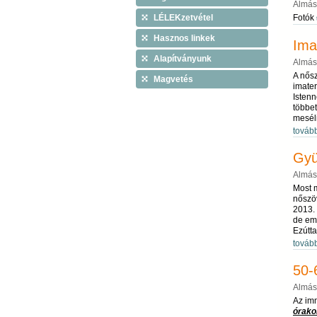
Almás
LÉLEKzetvétel
Fotók
Hasznos linkek
Ima
Alapítványunk
Almás
A nősz
Magvetés
imater
Istenn
többet
meséli
továb
Gyü
Almás
Most m
nőszöv
2013. 
de em
Ezútta
továb
50-
Almás
Az im
órako