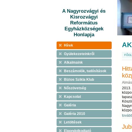
A Nagyrozvágyi és
Kisrozvágyi
Református
Egyházközségek
Honlapja
AK
Hírek
Gyülekezeteinkről
FŐOL
Alkalmaink
Hit
Beszámolók, tudósítások
köz
Biztos Szikla Klub
Almás
Nőszövetség
2013.
közpon
Kapcsolat
tapasz
Köszö
Galéria
Nagyr
közpo
Galéria 2010
továb
Letöltések
Jub
Elgondolkodtató