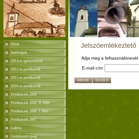
Jelszóemlékeztető
Hírek
Imádságok
Adja meg a felhasználónevét é
2014-es igehirdetések
E-mail cím:
2012-es prédikációk
2011-es prédikációk
MÉGSE
ELKÜLD
2010-es prédikációk
Prédikációk 2009
Prédikációk 2008. II. félév
Prédikációk 2008. I. félév
Prédikációk 2007
Galéria
Gyülekezeti újság