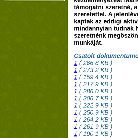
kezdeményezést Mári
támogatni szeretné, a
szeretettel. A jelenlé
kaptak az eddigi aktiv
mindannyian tudnak ha
szeretnénk megöszön
munkáját.
Csatolt dokumentum
1
( 266.8 KB )
1
( 273.2 KB )
1
( 159.4 KB )
1
( 217.9 KB )
1
( 286.0 KB )
1
( 306.7 KB )
1
( 222.9 KB )
1
( 250.9 KB )
1
( 264.2 KB )
1
( 261.9 KB )
1
( 190.1 KB )