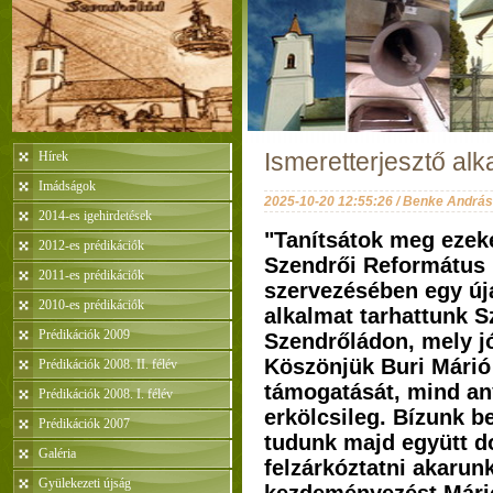
Hírek
Ismeretterjesztő al
Imádságok
2025-10-20 12:55:26 / Benke András
2014-es igehirdetések
"Tanítsátok meg ezeke
2012-es prédikációk
Szendrői Református
2011-es prédikációk
szervezésében egy új
2010-es prédikációk
alkalmat tarhattunk 
Prédikációk 2009
Szendrőládon, mely jó
Köszönjük Buri Márió
Prédikációk 2008. II. félév
támogatását, mind an
Prédikációk 2008. I. félév
erkölcsileg. Bízunk b
Prédikációk 2007
tudunk majd együtt do
Galéria
felzárkóztatni akarunk
Gyülekezeti újság