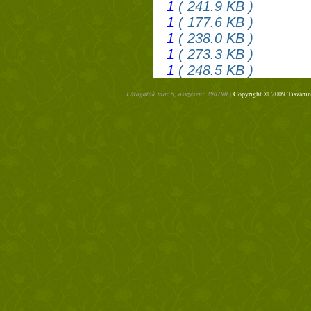
1
( 241.9 KB )
1
( 177.6 KB )
1
( 238.0 KB )
1
( 273.3 KB )
1
( 248.5 KB )
Látogatók ma: 5, összesen: 290190 |
Copyright © 2009 Tiszáninn